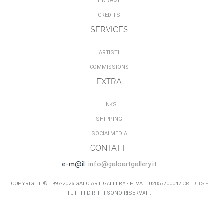
PRIVACY
CREDITS
SERVICES
ARTISTI
COMMISSIONS
EXTRA
LINKS
SHIPPING
SOCIALMEDIA
CONTATTI
e-m@il:
info@galoartgallery.it
COPYRIGHT © 1997-2026 GALO ART GALLERY - P.IVA IT02857700047
CREDITS
-
TUTTI I DIRITTI SONO RISERVATI.